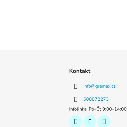
Kontakt
info
@
gramax.cz
608872273
Infolinka: Po–Čt 9:00–14:0