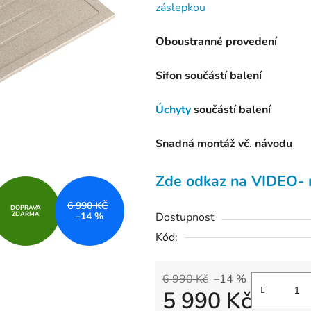
záslepkou
je
5,0
Oboustranné provedení
z
5
Sifon součástí balení
hvězdiček.
Úchyty
součástí balení
Snadná montáž vč. návodu
Zde odkaz na VIDEO- 
6 990 KČ
DOPRAVA
Dostupnost
ZDARMA
–14 %
Kód:
6 990 Kč
–14 %
5 990 Kč