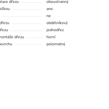
ntace dřezu
oboustranný
ničkou
ano
ne
 dřezu
obdélníkový
dřezu
jednodřez
montáže dřezu
horní
povrchu
polomatný