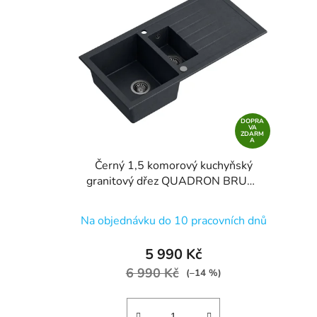
DOPRA
VA
ZDARM
A
Černý 1,5 komorový kuchyňský
granitový dřez QUADRON BRUCE
156 bez baterie
Průměrné
Na objednávku do 10 pracovních dnů
hodnocení
produktu
5 990 Kč
je
6 990 Kč
(–14 %)
5,0
z