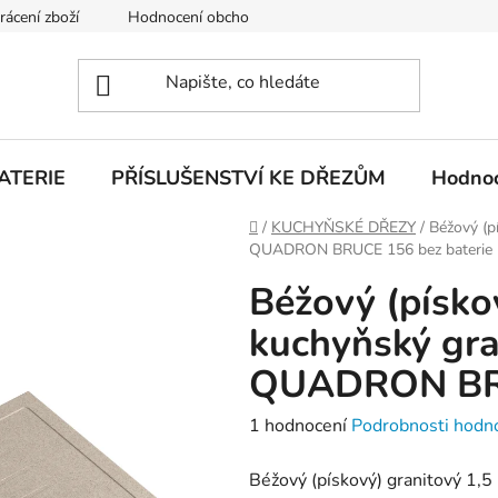
rácení zboží
Hodnocení obchodu
Obchodní podmínky
ATERIE
PŘÍSLUŠENSTVÍ KE DŘEZŮM
Hodnoc
Domů
/
KUCHYŇSKÉ DŘEZY
/
Béžový (p
QUADRON BRUCE 156 bez baterie
Béžový (písko
kuchyňský gra
QUADRON BRU
Průměrné
1 hodnocení
Podrobnosti hodn
hodnocení
Béžový (pískový) granitový 1,5
produktu