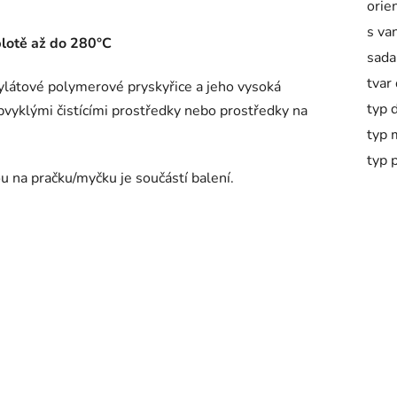
orie
s va
plotě až do 280°C
sada
tvar
ylátové polymerové pryskyřice a jeho vysoká
typ 
obvyklými čistícími prostředky nebo prostředky na
typ 
typ 
 na pračku/myčku je součástí balení.