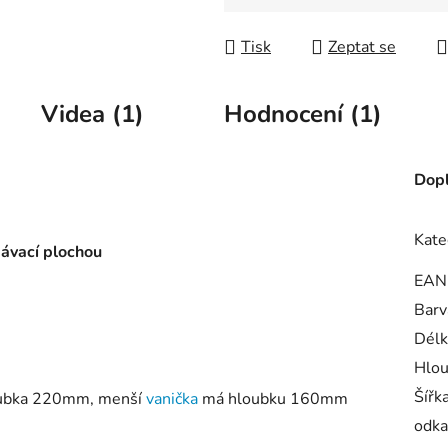
Měrná cena:
Tisk
Zeptat se
Videa (1)
Hodnocení (1)
Dopl
Kate
pávací plochou
EAN
Barv
Délk
Hlou
Šířk
loubka 220mm, menší
vanička
má hloubku 160mm
odka