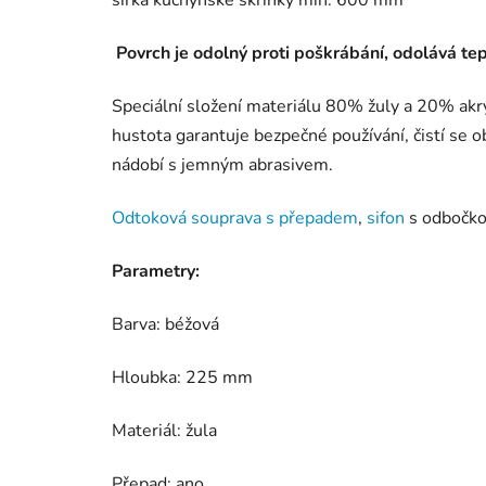
šířka kuchyňské skříňky min. 600 mm
Povrch je odolný proti poškrábání, odolává te
Speciální složení materiálu 80% žuly a 20% akr
hustota garantuje bezpečné používání, čistí se 
nádobí s jemným abrasivem.
Odtoková souprava s přepadem
,
sifon
s odbočkou
Parametry:
Barva: béžová
Hloubka: 225 mm
Materiál: žula
Přepad: ano