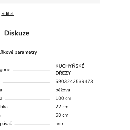
Sdílet
Diskuze
ňkové parametry
KUCHYŇSKÉ
gorie
DŘEZY
5903242539473
a
béžová
a
100 cm
bka
22 cm
a
50 cm
pávač
ano