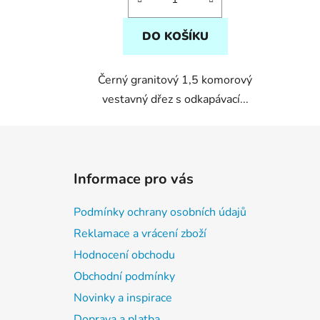
5
hvězdiček.
DO KOŠÍKU
Černý granitový 1,5 komorový
vestavný dřez s odkapávací...
Z
á
Informace pro vás
p
a
Podmínky ochrany osobních údajů
t
Reklamace a vrácení zboží
í
Hodnocení obchodu
Obchodní podmínky
Novinky a inspirace
Doprava a platba