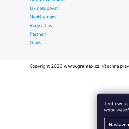
Jak nakupovat
Napište nám
Rady a tipy
Partneři
O nás
Copyright 2026
www.gramax.cz
. Všechna prá
Tento web p
webu vyjadřu
Nastaven