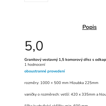
Popis
5,0
Průměrné
Granitový vestavný 1,5 komorový dřez s odka
hodnocení
1 hodnocení
produktu
je
oboustranné provedení
5,0
z
5
rozměry: 1000 × 500 mm Hloubka 225mm
hvězdiček.
vaničky o rozměrech: vetší: 420 x 335mm a h