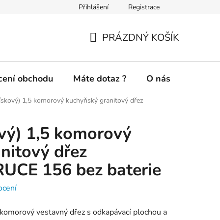
Přihlášení
Registrace
Novinky a inspirace
Doprava a platba
Jak nakupovat
PRÁZDNÝ KOŠÍK
NÁKUPNÍ
KOŠÍK
ení obchodu
Máte dotaz ?
O nás
ískový) 1,5 komorový kuchyňský granitový dřez
vý) 1,5 komorový
nitový dřez
CE 156 bez baterie
ocení
 komorový vestavný dřez s odkapávací plochou a