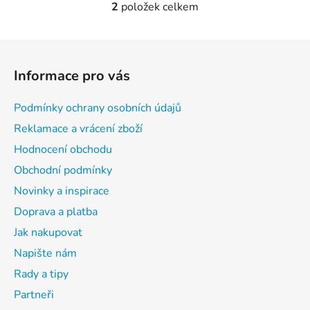
2
položek celkem
O
v
l
Z
á
á
d
Informace pro vás
p
a
a
c
Podmínky ochrany osobních údajů
t
í
Reklamace a vrácení zboží
p
í
r
Hodnocení obchodu
v
Obchodní podmínky
k
Novinky a inspirace
y
v
Doprava a platba
ý
Jak nakupovat
p
Napište nám
i
s
Rady a tipy
u
Partneři