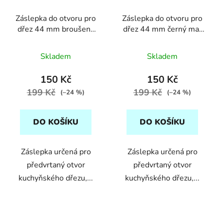
d
Záslepka do otvoru pro
Záslepka do otvoru pro
u
dřez 44 mm broušená
dřez 44 mm černý mat
k
ocel QUADRON
QUADRON
t
Průměrné
Průměrné
Skladem
Skladem
ů
hodnocení
hodnocení
produktu
produktu
150 Kč
150 Kč
je
je
199 Kč
199 Kč
(–24 %)
(–24 %)
5,0
5,0
z
z
DO KOŠÍKU
DO KOŠÍKU
5
5
hvězdiček.
hvězdiček.
Záslepka určená pro
Záslepka určená pro
předvrtaný otvor
předvrtaný otvor
kuchyňského dřezu,...
kuchyňského dřezu,...