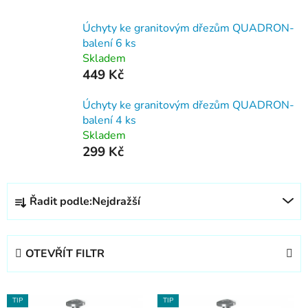
Úchyty ke granitovým dřezům QUADRON-
balení 6 ks
Skladem
449 Kč
Úchyty ke granitovým dřezům QUADRON-
balení 4 ks
Skladem
299 Kč
Ř
Řadit podle:
Nejdražší
a
z
e
OTEVŘÍT FILTR
n
í
V
p
TIP
TIP