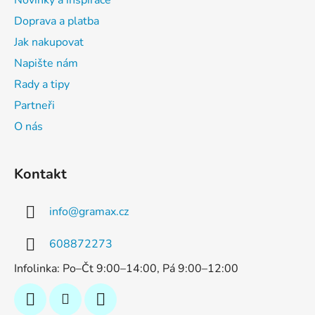
y
v
Doprava a platba
ý
Jak nakupovat
p
Napište nám
i
s
Rady a tipy
u
Partneři
O nás
Kontakt
info
@
gramax.cz
608872273
Infolinka: Po–Čt 9:00–14:00, Pá 9:00–12:00