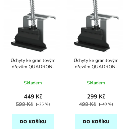
ý
r
p
o
i
d
s
u
p
k
r
t
o
ů
d
Úchyty ke granitovým
Úchyty ke granitovým
u
dřezům QUADRON-
dřezům QUADRON-
k
balení 6 ks
balení 4 ks
t
Průměrné
Průměrné
Skladem
Skladem
ů
hodnocení
hodnocení
produktu
produktu
449 Kč
299 Kč
je
je
599 Kč
499 Kč
(–25 %)
(–40 %)
5,0
5,0
z
z
DO KOŠÍKU
DO KOŠÍKU
5
5