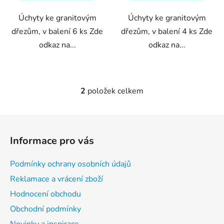
hvězdiček.
hvězdiček.
Úchyty ke granitovým
Úchyty ke granitovým
dřezům, v balení 6 ks Zde
dřezům, v balení 4 ks Zde
odkaz na...
odkaz na...
2
položek celkem
O
v
l
Z
á
á
d
Informace pro vás
p
a
a
c
Podmínky ochrany osobních údajů
t
í
Reklamace a vrácení zboží
p
í
r
Hodnocení obchodu
v
Obchodní podmínky
k
Novinky a inspirace