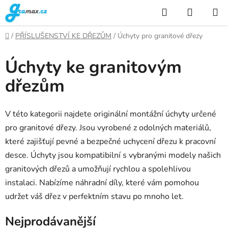
Přejít
Hledat
NÁKUP
na
KOŠÍK
obsah
Domů
/
PŘÍSLUŠENSTVÍ KE DŘEZŮM
/
Úchyty pro granitové dřezy
Úchyty ke granitovým
dřezům
V této kategorii najdete originální montážní úchyty určené
pro granitové dřezy. Jsou vyrobené z odolných materiálů,
které zajišťují pevné a bezpečné uchycení dřezu k pracovní
desce. Úchyty jsou kompatibilní s vybranými modely našich
granitových dřezů a umožňují rychlou a spolehlivou
instalaci. Nabízíme náhradní díly, které vám pomohou
udržet váš dřez v perfektním stavu po mnoho let.
Nejprodávanější