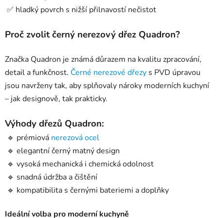
✅ hladký povrch s nižší přilnavostí nečistot
Proč zvolit černý nerezový dřez Quadron?
Značka Quadron je známá důrazem na kvalitu zpracování,
detail a funkčnost.
Černé nerezové dřezy
s PVD úpravou
jsou navrženy tak, aby splňovaly nároky moderních kuchyní
– jak designově, tak prakticky.
Výhody dřezů Quadron:
🔹 prémiová
nerezová ocel
🔹 elegantní černý matný design
🔹 vysoká mechanická i chemická odolnost
🔹 snadná údržba a čištění
🔹 kompatibilita s černými bateriemi a doplňky
Ideální volba pro moderní kuchyně