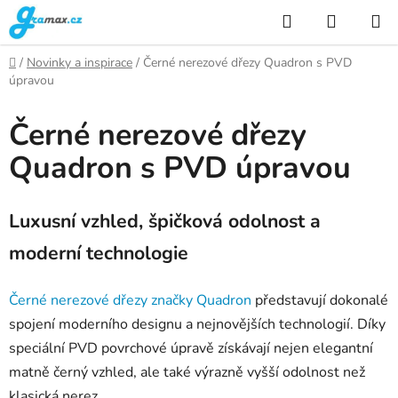
Přejít
Hledat
NÁKUP
na
KOŠÍK
obsah
Domů
/
Novinky a inspirace
/
Černé nerezové dřezy Quadron s PVD
úpravou
Černé nerezové dřezy
Quadron s PVD úpravou
Luxusní vzhled, špičková odolnost a
moderní technologie
Černé nerezové dřezy značky Quadron
představují dokonalé
spojení moderního designu a nejnovějších technologií. Díky
speciální PVD povrchové úpravě získávají nejen elegantní
matně černý vzhled, ale také výrazně vyšší odolnost než
klasická nerez.