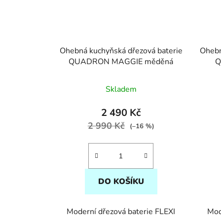
Ohebná kuchyňská dřezová baterie
Ohebn
QUADRON MAGGIE měděná
Q
Skladem
2 490 Kč
2 990 Kč
(–16 %)
DO KOŠÍKU
Moderní dřezová baterie FLEXI
Mod