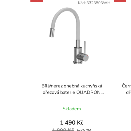
Kód:
3323503WH
Bílá/nerez ohebná kuchyňská
Čer
dřezová baterie QUADRON
dř
MAGGIE
Skladem
1 490 Kč
1 990 Kč
(–25 %)