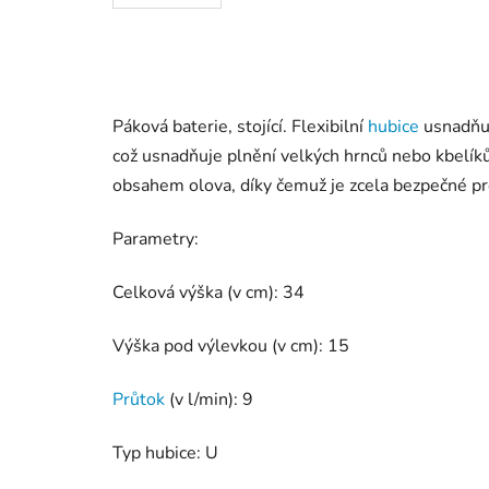
Páková baterie, stojící. Flexibilní
hubice
usnadňuj
což usnadňuje plnění velkých hrnců nebo kbelík
obsahem olova, díky čemuž je zcela bezpečné pro
Parametry:
Celková výška (v cm): 34
Výška pod výlevkou (v cm): 15
Průtok
(v l/min): 9
Typ hubice: U