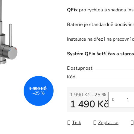
je
QFix
pro rychlou a snadnou inst
0,0
z
Baterie je standardně dodává
5
hvězdiček.
Instalace na dřez i na pracovní 
Systém QFix šetří čas a starost
Dostupnost
Kód:
1 990 KČ
–25 %
1 990 Kč
–25 %
1 490 Kč
Měrná cena:
Tisk
Zeptat se