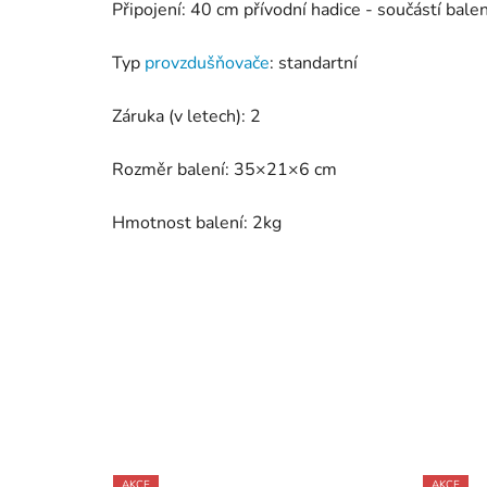
Připojení: 40 cm přívodní hadice - součástí balen
Typ
provzdušňovače
: standartní
Záruka (v letech): 2
Rozměr balení: 35×21×6 cm
Hmotnost balení: 2kg
AKCE
AKCE