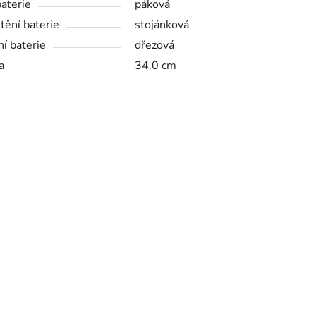
baterie
páková
tění baterie
stojánková
ní baterie
dřezová
a
34.0 cm