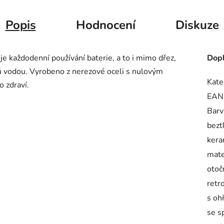
Popis
Hodnocení
Diskuze
e každodenní používání baterie, a to i mimo dřez,
Dopl
ů vodou. Vyrobeno z nerezové oceli s nulovým
Kate
 zdraví.
EAN
Barv
bezt
kera
mate
otoč
retr
s oh
se s