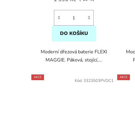
DO KOŠÍKU
Moderní dřezová baterie FLEXI
Mode
MAGGIE. Páková, stojící,...
P
AKCE
AKCE
Kód:
3323503PVDC1