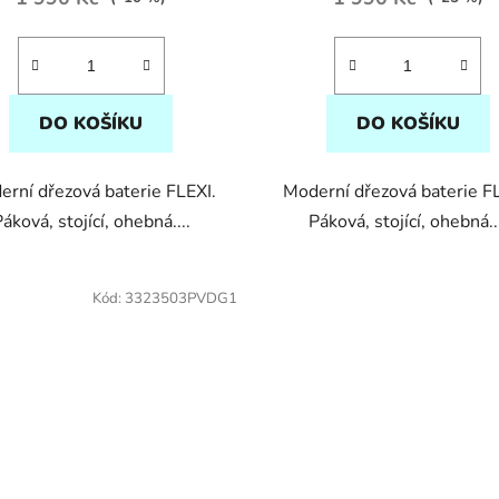
5,0
5,0
z
z
5
5
hvězdiček.
hvězdiček.
DO KOŠÍKU
DO KOŠÍKU
rní dřezová baterie FLEXI.
Moderní dřezová baterie F
áková, stojící, ohebná....
Páková, stojící, ohebná..
Kód:
3323503PVDG1