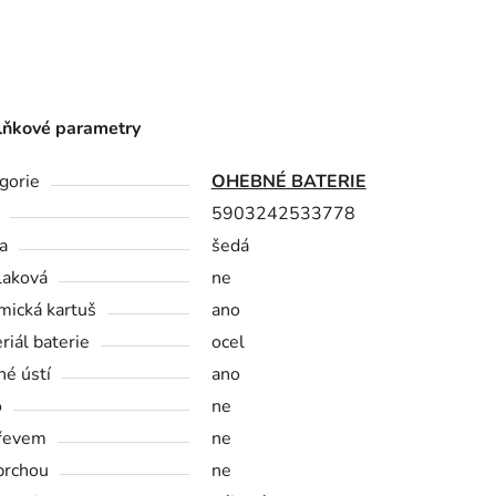
ňkové parametry
gorie
OHEBNÉ BATERIE
5903242533778
a
šedá
laková
ne
mická kartuš
ano
riál baterie
ocel
né ústí
ano
o
ne
řevem
ne
prchou
ne