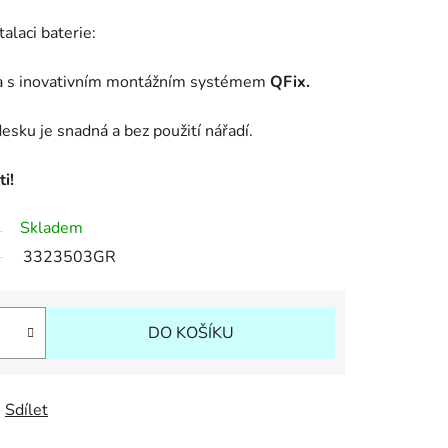
alaci baterie:
na s inovativním montážním systémem
QFix.
desku je snadná a bez použití nářadí.
i!
Skladem
3323503GR
DO KOŠÍKU
Sdílet