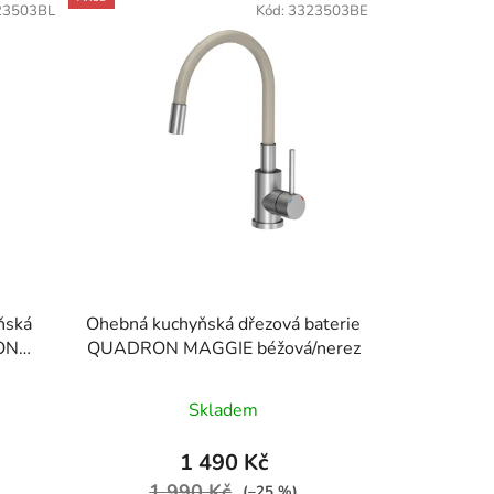
23503BL
Kód:
3323503BE
ňská
Ohebná kuchyňská dřezová baterie
RON
QUADRON MAGGIE béžová/nerez
Skladem
1 490 Kč
1 990 Kč
(–25 %)