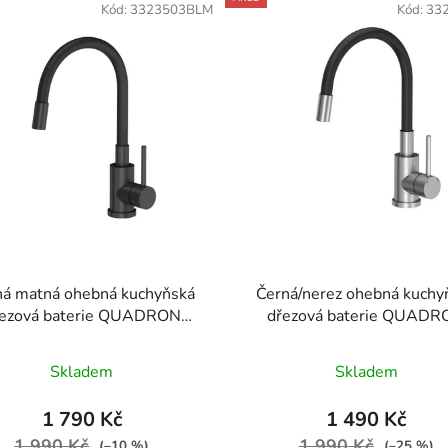
Kód:
3323503BLM
Kód:
33
ná matná ohebná kuchyňská
Černá/nerez ohebná kuchy
ezová baterie QUADRON
dřezová baterie QUAD
MAGGIE
MAGGIE
Průměrné
Průměrné
Skladem
Skladem
hodnocení
hodnocení
produktu
produktu
1 790 Kč
1 490 Kč
je
je
1 990 Kč
1 990 Kč
(–10 %)
(–25 %)