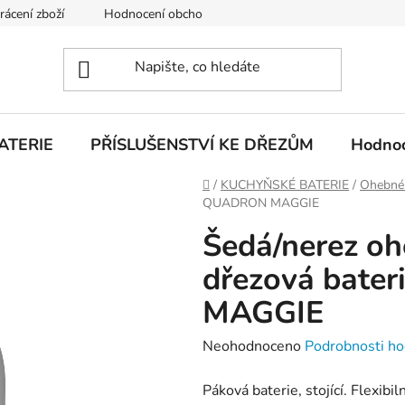
rácení zboží
Hodnocení obchodu
Obchodní podmínky
ATERIE
PŘÍSLUŠENSTVÍ KE DŘEZŮM
Hodnoc
Domů
/
KUCHYŇSKÉ BATERIE
/
Ohebné 
QUADRON MAGGIE
Šedá/nerez o
dřezová bat
MAGGIE
Průměrné
Neohodnoceno
Podrobnosti ho
hodnocení
Páková baterie, stojící. Flexibil
produktu