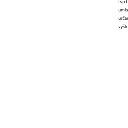
typ 
umís
urče
výšk