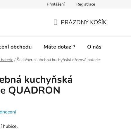
Přihlášení
Registrace
Novinky a inspirace
Doprava a platba
Jak nakupovat
PRÁZDNÝ KOŠÍK
NÁKUPNÍ
KOŠÍK
ení obchodu
Máte dotaz ?
O nás
baterie
/
Šedá/nerez ohebná kuchyňská dřezová baterie
hebná kuchyňská
erie QUADRON
dnocení
ní hubice.