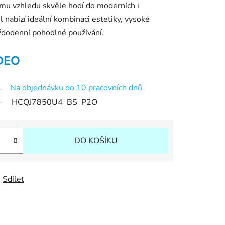
mu vzhledu skvěle hodí do moderních i
 nabízí ideální kombinaci estetiky, vysoké
aždodenní pohodlné používání.
DEO
Na objednávku do 10 pracovních dnů
HCQJ7850U4_BS_P2O
DO KOŠÍKU
Sdílet