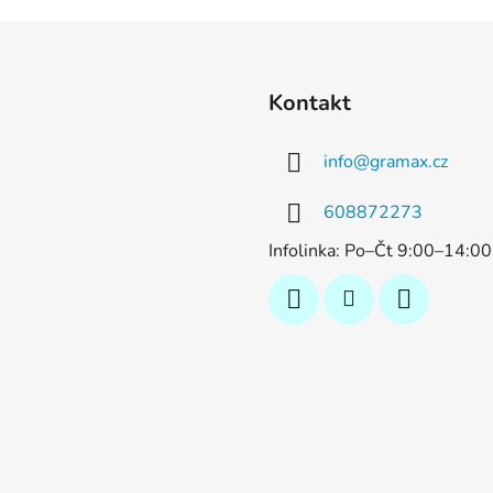
Kontakt
info
@
gramax.cz
608872273
Infolinka: Po–Čt 9:00–14:0