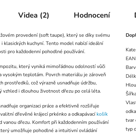
Videa (2)
Hodnocení
éžovém provedení (soft taupe), který se díky svému
Dopl
 klasických kuchyní. Tento model nabízí ideální
Kate
vosti pro každodenní pohodlné používání.
EAN
ompozitu, který vyniká mimořádnou odolností vůči
Barv
 vysokým teplotám. Povrch materiálu je zároveň
Délk
ch prostředků, což výrazně usnadňuje údržbu,
Hlou
ý vzhled i dlouhou životnost dřezu po celá léta.
Šířk
Vlas
snadňuje organizaci práce a efektivně rozšiřuje
odka
kvalitní dřevěné krájecí prkénko a odkapávací
košík
tvar
d vanou dřezu. Komfort při každodenním používání
typ 
terý umožňuje pohodlné a intuitivní ovládání