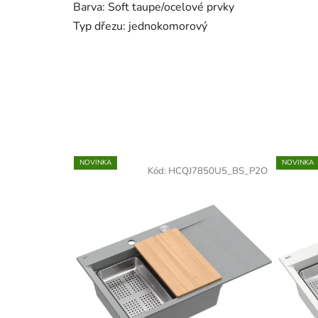
Barva: Soft taupe/ocelové prvky
Typ dřezu: jednokomorový
NOVINKA
NOVINKA
Kód:
HCQJ7850U5_BS_P2O