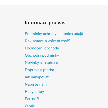
Z
á
Informace pro vás
p
a
Podmínky ochrany osobních údajů
t
Reklamace a vrácení zboží
í
Hodnocení obchodu
Obchodní podmínky
Novinky a inspirace
Doprava a platba
Jak nakupovat
Napište nám
Rady a tipy
Partneři
O nás