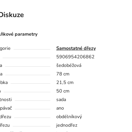
Diskuze
ňkové parametry
gorie
Samostatné dřezy
5906954206862
a
šedobéžová
a
78 cm
bka
21,5 cm
a
50 cm
tnosti
sada
pávač
ano
 dřezu
obdélníkový
dřezu
jednodřez