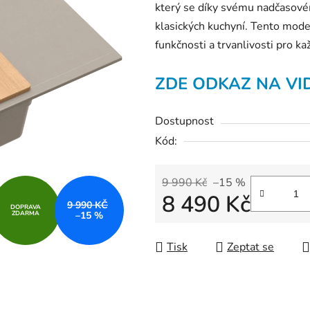
který se díky svému nadčasové
je
klasických kuchyní. Tento model
0,0
funkčnosti a trvanlivosti pro k
z
5
ZDE ODKAZ NA VI
hvězdiček.
Dostupnost
Kód:
9 990 Kč
–15 %
8 490 Kč
9 990 KČ
DOPRAVA
ZDARMA
–15 %
Měrná cena:
Tisk
Zeptat se