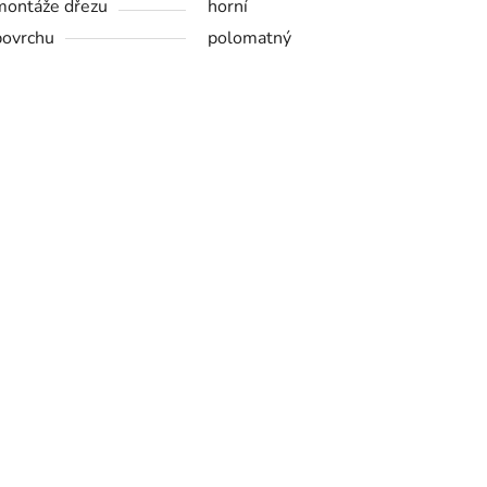
montáže dřezu
horní
povrchu
polomatný