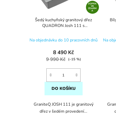
DOPRA
VA
ZDARM
A
Šedý kuchyňský granitový dřez
Bíl
QUADRON Josh 111 s
příslušenstvím bez baterie
p
Na objednávku do 10 pracovních dnů
Na obj
8 490 Kč
9 990 Kč
(–15 %)
DO KOŠÍKU
GraniteQ JOSH 111 je granitový
Gran
dřez v šedém provedení...