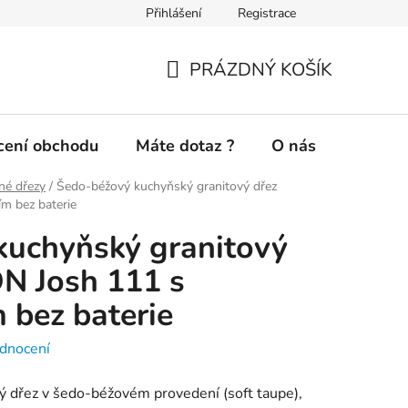
Přihlášení
Registrace
Novinky a inspirace
Doprava a platba
Jak nakupovat
PRÁZDNÝ KOŠÍK
NÁKUPNÍ
KOŠÍK
ení obchodu
Máte dotaz ?
O nás
né dřezy
/
Šedo-béžový kuchyňský granitový dřez
m bez baterie
kuchyňský granitový
 Josh 111 s
 bez baterie
dnocení
ý dřez v šedo-béžovém provedení (soft taupe),