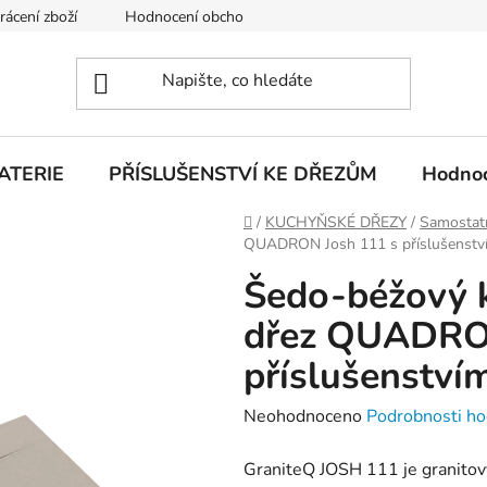
rácení zboží
Hodnocení obchodu
Obchodní podmínky
ATERIE
PŘÍSLUŠENSTVÍ KE DŘEZŮM
Hodnoc
Domů
/
KUCHYŇSKÉ DŘEZY
/
Samostat
QUADRON Josh 111 s příslušenství
Šedo-béžový 
dřez QUADRON
příslušenstvím
Průměrné
Neohodnoceno
Podrobnosti ho
hodnocení
GraniteQ JOSH 111 je granitov
produktu