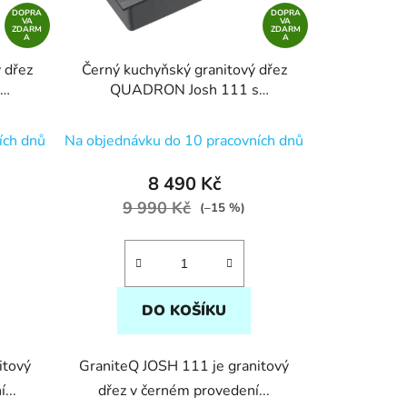
DOPRA
DOPRA
VA
VA
ZDARM
ZDARM
A
A
 dřez
Černý kuchyňský granitový dřez
s
QUADRON Josh 111 s
ie
příslušenstvím bez baterie
Průměrné
ích dnů
Na objednávku do 10 pracovních dnů
hodnocení
produktu
8 490 Kč
je
9 990 Kč
(–15 %)
5,0
z
5
hvězdiček.
DO KOŠÍKU
itový
GraniteQ JOSH 111 je granitový
...
dřez v černém provedení...