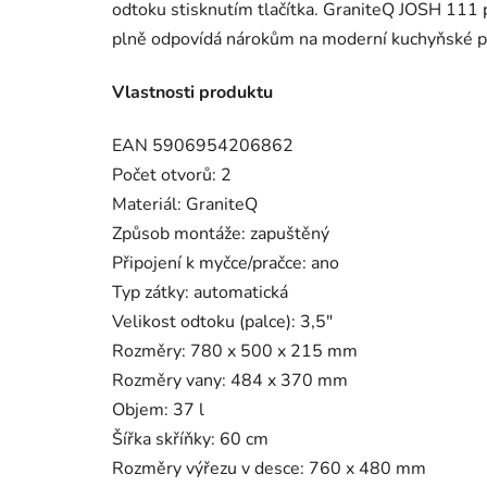
odtoku stisknutím tlačítka. GraniteQ JOSH 111 
plně odpovídá nárokům na moderní kuchyňské pr
Vlastnosti produktu
EAN
5906954206862
Počet otvorů: 2
Materiál: GraniteQ
Způsob montáže: zapuštěný
Připojení k myčce/pračce: ano
Typ zátky: automatická
Velikost odtoku (palce): 3,5"
Rozměry: 780 x 500 x 215 mm
Rozměry vany: 484 x 370 mm
Objem: 37 l
Šířka skříňky: 60 cm
Rozměry výřezu v desce: 760 x 480 mm