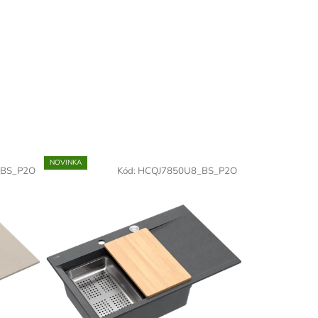
NOVINKA
_BS_P2O
Kód:
HCQJ7850U8_BS_P2O