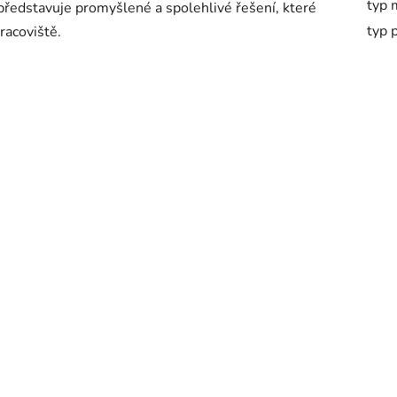
typ 
představuje promyšlené a spolehlivé řešení, které
typ 
acoviště.