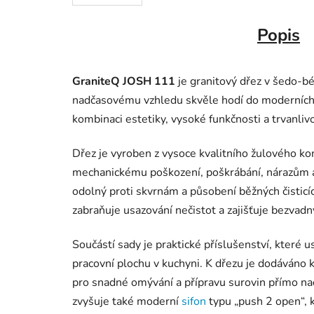
Popis
GraniteQ JOSH 111
je granitový dřez v šedo-b
nadčasovému vzhledu skvěle hodí do moderních i
kombinaci estetiky, vysoké funkčnosti a trvanli
Dřez je vyroben z vysoce kvalitního žulového k
mechanickému poškození, poškrábání, nárazům a
odolný proti skvrnám a působení běžných čisticí
zabraňuje usazování nečistot a zajišťuje bezvadn
Součástí sady je praktické příslušenství, které u
pracovní plochu v kuchyni. K dřezu je dodáváno 
pro snadné omývání a přípravu surovin přímo na
zvyšuje také moderní
sifon
typu „push 2 open“, k