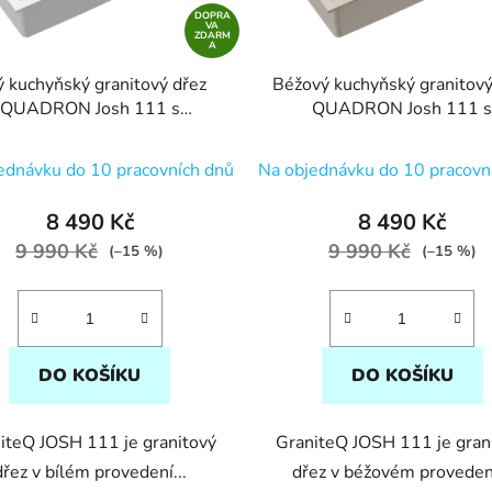
DOPRA
VA
ZDARM
A
ý kuchyňský granitový dřez
Béžový kuchyňský granitový
QUADRON Josh 111 s
QUADRON Josh 111 
říslušenstvím bez baterie
příslušenstvím bez bater
ednávku do 10 pracovních dnů
Na objednávku do 10 pracovn
8 490 Kč
8 490 Kč
9 990 Kč
9 990 Kč
(–15 %)
(–15 %)
DO KOŠÍKU
DO KOŠÍKU
iteQ JOSH 111 je granitový
GraniteQ JOSH 111 je gran
dřez v bílém provedení...
dřez v béžovém provedení