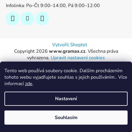
Infolinka: Po–Čt 9:00–14:00, Pá 9:00–12:00
Vytvořil Shoptet
Copyright 2026
www.gramax.cz
. Všechna práva
vyhrazena.
Upravit nastavení cookies
Tento web používá soubory cookie. Dalším procházením
Jsme na FAVI.cz
Jsme na BIANO.cz
tohoto webu vyjadřujete souhlas s jejich používáním.. Více
informací
zde
.
Nastavení
Souhlasím