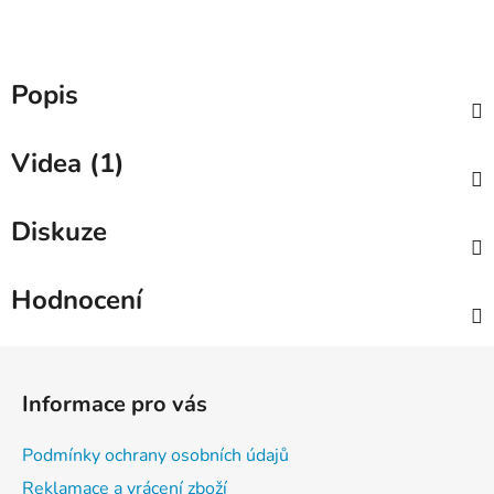
Popis
Videa (1)
Diskuze
Hodnocení
Z
á
Informace pro vás
p
a
Podmínky ochrany osobních údajů
t
Reklamace a vrácení zboží