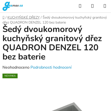
Přejít
Hledat
NÁKUP
na
KOŠÍK
obsah
Domů
/
KUCHYŇSKÉ DŘEZY
/
Šedý dvoukomorový kuchyňský granitový
dřez QUADRON DENZEL 120 bez baterie
Šedý dvoukomorový
kuchyňský granitový dřez
QUADRON DENZEL 120
bez baterie
Průměrné
Neohodnoceno
Podrobnosti hodnocení
hodnocení
NOVINKA
produktu
je
0,0
z
5