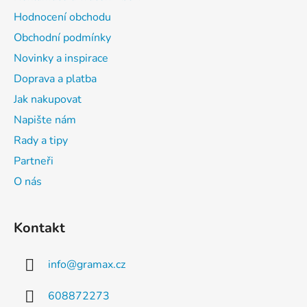
í
Hodnocení obchodu
Obchodní podmínky
Novinky a inspirace
Doprava a platba
Jak nakupovat
Napište nám
Rady a tipy
Partneři
O nás
Kontakt
info
@
gramax.cz
608872273