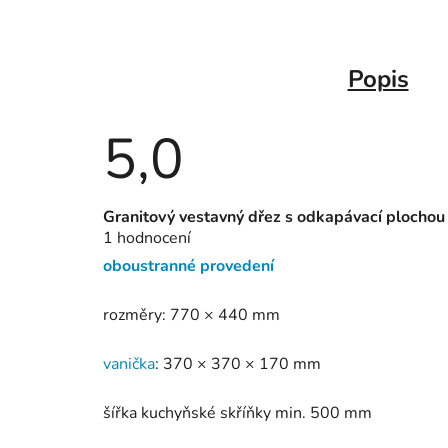
Popis
5,0
Průměrné
Granitový vestavný dřez s odkapávací plochou
hodnocení
1 hodnocení
produktu
je
oboustranné provedení
5,0
z
5
rozměry: 770 × 440 mm
hvězdiček.
vanička
: 370 × 370 × 170 mm
šířka kuchyňské skříňky min. 500 mm