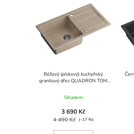
Béžový (pískový) kuchyňský
Čern
granitový dřez QUADRON TOM
111
Průměrné
Skladem
hodnocení
produktu
3 690 Kč
je
4 490 Kč
(–17 %)
5,0
z