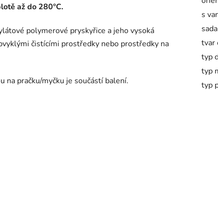
orie
plotě až do 280°C.
s va
sada
ylátové polymerové pryskyřice a jeho vysoká
tvar
obvyklými čistícími prostředky nebo prostředky na
typ 
typ 
 na pračku/myčku je součástí balení.
typ 