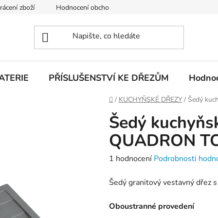
rácení zboží
Hodnocení obchodu
Obchodní podmínky
ATERIE
PŘÍSLUŠENSTVÍ KE DŘEZŮM
Hodnoc
Domů
/
KUCHYŇSKÉ DŘEZY
/
Šedý kuc
Šedý kuchyňsk
QUADRON TO
Průměrné
1 hodnocení
Podrobnosti hodn
hodnocení
Šedý granitový vestavný dřez 
produktu
je
Oboustranné provedení
5,0