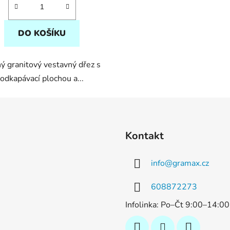
5
hvězdiček.
DO KOŠÍKU
ý granitový vestavný dřez s
odkapávací plochou a...
Kontakt
info
@
gramax.cz
608872273
Infolinka: Po–Čt 9:00–14:0