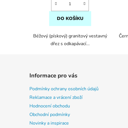
5
hvězdiček.
DO KOŠÍKU
Béžový (pískový) granitový vestavný
Čern
dřez s odkapávací...
Z
á
Informace pro vás
p
a
Podmínky ochrany osobních údajů
t
Reklamace a vrácení zboží
í
Hodnocení obchodu
Obchodní podmínky
Novinky a inspirace