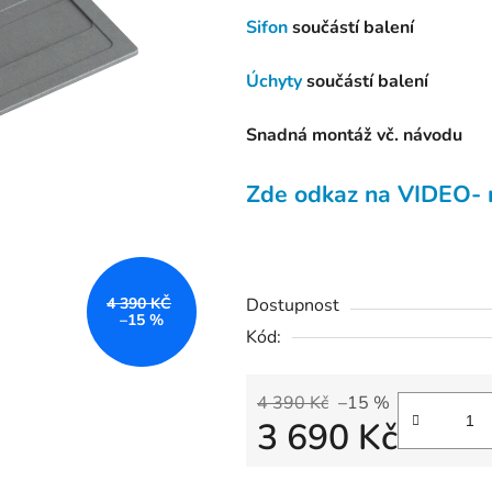
z
Sifon
součástí balení
5
hvězdiček.
Úchyty
součástí balení
Snadná montáž vč. návodu
Zde odkaz na VIDEO- 
Dostupnost
4 390 KČ
–15 %
Kód:
4 390 Kč
–15 %
3 690 Kč
Měrná cena: