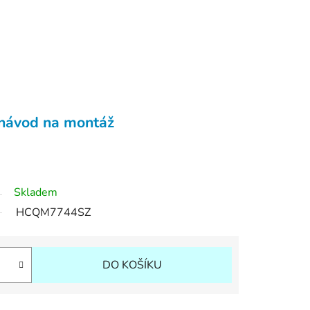
návod na montáž
Skladem
HCQM7744SZ
DO KOŠÍKU