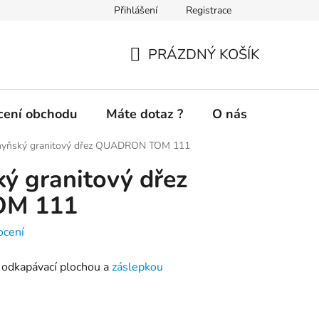
Přihlášení
Registrace
Novinky a inspirace
Doprava a platba
Jak nakupovat
PRÁZDNÝ KOŠÍK
NÁKUPNÍ
KOŠÍK
ení obchodu
Máte dotaz ?
O nás
hyňský granitový dřez QUADRON TOM 111
ý granitový dřez
M 111
ocení
s odkapávací plochou a
záslepkou