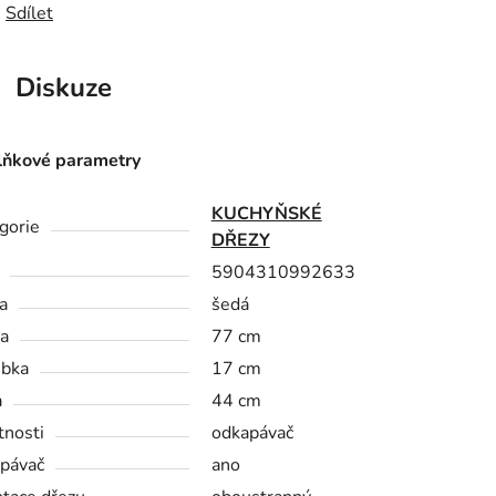
Sdílet
Diskuze
ňkové parametry
KUCHYŇSKÉ
gorie
DŘEZY
5904310992633
a
šedá
a
77 cm
bka
17 cm
a
44 cm
tnosti
odkapávač
pávač
ano