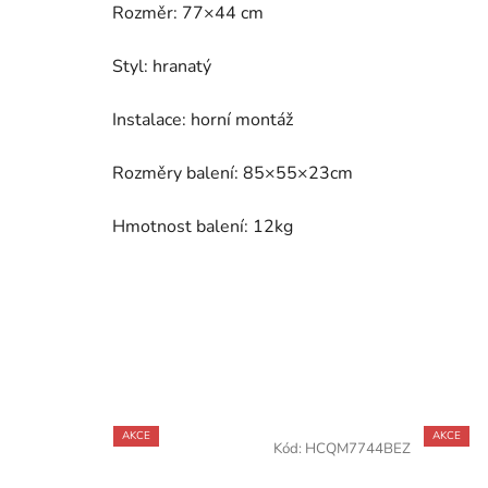
Rozměr: 77×44 cm
Styl: hranatý
Instalace: horní montáž
Rozměry balení: 85×55×23cm
Hmotnost balení: 12kg
AKCE
AKCE
Kód:
HCQM7744BEZ