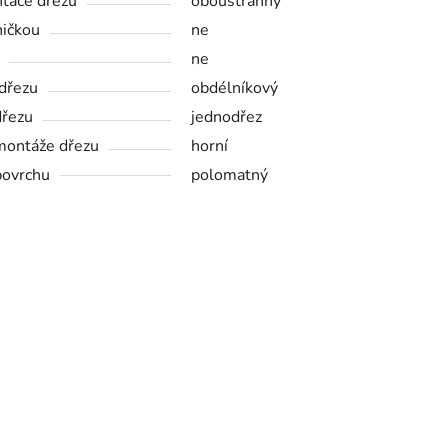
ntace dřezu
oboustranný
ničkou
ne
ne
 dřezu
obdélníkový
dřezu
jednodřez
montáže dřezu
horní
povrchu
polomatný