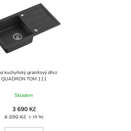
ý kuchyňský granitový dřez
QUADRON TOM 111
Průměrné
Skladem
hodnocení
produktu
3 690 Kč
je
4 390 Kč
(–15 %)
5,0
z