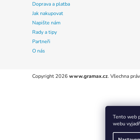
Doprava a platba
Jak nakupovat
Napište nám
Rady a tipy
Partneři
O nás
Copyright 2026
www.gramax.cz
. Všechna prá
Tento web p
webu vyjadřu
Nastaven