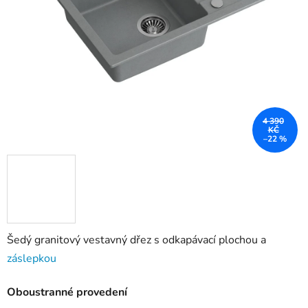
4 390
KČ
–22 %
Šedý granitový vestavný dřez s odkapávací plochou a
záslepkou
Oboustranné provedení