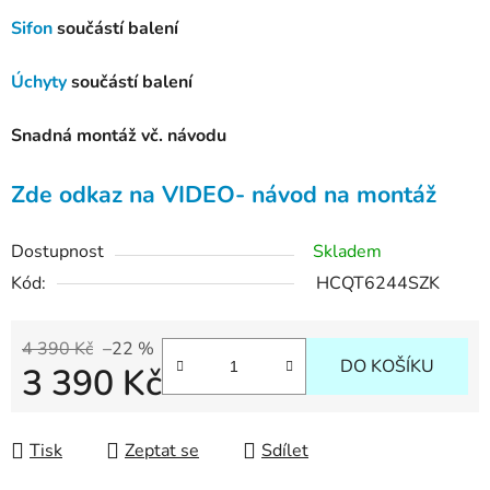
Sifon
součástí balení
Úchyty
součástí balení
Snadná montáž vč. návodu
Zde odkaz na VIDEO- návod na montáž
Dostupnost
Skladem
Kód:
HCQT6244SZK
4 390 Kč
–22 %
DO KOŠÍKU
3 390 Kč
Měrná cena:
Tisk
Zeptat se
Sdílet