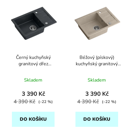
Černý kuchyňský
Béžový (pískový)
granitový dřez
kuchyňský granitový
QUADRON TOM 116
dřez QUADRON TOM
Průměrné
116
Skladem
Skladem
hodnocení
produktu
3 390 Kč
3 390 Kč
je
4 390 Kč
4 390 Kč
(–22 %)
(–22 %)
5,0
z
DO KOŠÍKU
DO KOŠÍKU
5