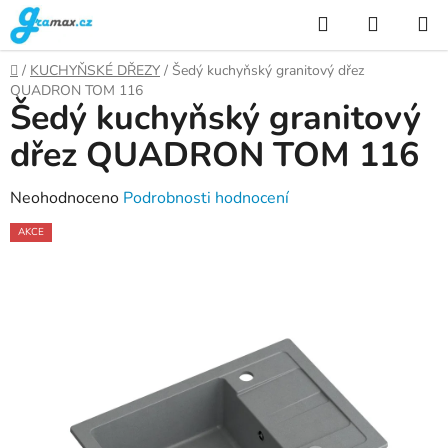
Přejít
Hledat
NÁKUP
na
KOŠÍK
obsah
Domů
/
KUCHYŇSKÉ DŘEZY
/
Šedý kuchyňský granitový dřez
QUADRON TOM 116
Šedý kuchyňský granitový
dřez QUADRON TOM 116
Průměrné
Neohodnoceno
Podrobnosti hodnocení
hodnocení
AKCE
produktu
je
0,0
z
5
hvězdiček.