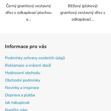
hvězdiček.
Černý granitový vestavný
Běžový (pískový)
dřez s odkapávací plochou
granitový vestavný dřez s
a...
odkapávací...
Z
á
Informace pro vás
p
a
Podmínky ochrany osobních údajů
t
Reklamace a vrácení zboží
í
Hodnocení obchodu
Obchodní podmínky
Novinky a inspirace
Doprava a platba
Jak nakupovat
Napište nám