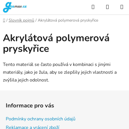
Přejít
Hledat
NÁKUP
na
KOŠÍK
obsah
Domů
/
Slovník pojmů
/
Akrylátová polymerová pryskyřice
Akrylátová polymerová
pryskyřice
Tento materiál se často používá v kombinaci s jinými
materiály, jako je žula, aby se zlepšily jejich vlastnosti a
zvýšila jejich odolnost.
Z
á
Informace pro vás
p
a
Podmínky ochrany osobních údajů
t
Reklamace a vrácení zboží