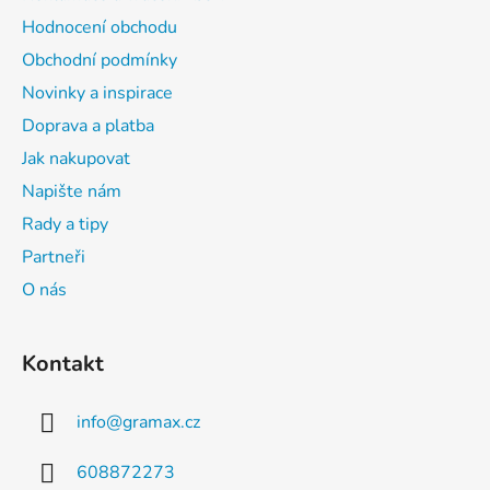
í
Hodnocení obchodu
Obchodní podmínky
Novinky a inspirace
Doprava a platba
Jak nakupovat
Napište nám
Rady a tipy
Partneři
O nás
Kontakt
info
@
gramax.cz
608872273