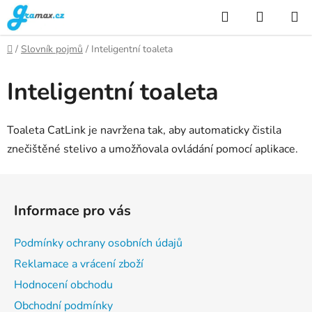
Přejít
Hledat
NÁKUP
na
KOŠÍK
obsah
Domů
/
Slovník pojmů
/
Inteligentní toaleta
Inteligentní toaleta
Toaleta CatLink je navržena tak, aby automaticky čistila
znečištěné stelivo a umožňovala ovládání pomocí aplikace.
Z
á
Informace pro vás
p
a
Podmínky ochrany osobních údajů
t
Reklamace a vrácení zboží
í
Hodnocení obchodu
Obchodní podmínky