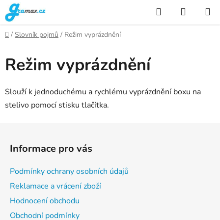
Přejít
Hledat
NÁKUP
na
KOŠÍK
obsah
Domů
/
Slovník pojmů
/
Režim vyprázdnění
Režim vyprázdnění
Slouží k jednoduchému a rychlému vyprázdnění boxu na
stelivo pomocí stisku tlačítka.
Z
á
Informace pro vás
p
a
Podmínky ochrany osobních údajů
t
Reklamace a vrácení zboží
í
Hodnocení obchodu
Obchodní podmínky